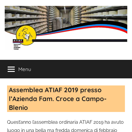
Salta
al
contenuto
ATIAF
Associazione
Ticinese
Menu
Assaggiatori
Formaggi
Assemblea ATIAF 2019 presso
l’Azienda Fam. Croce a Campo-
Blenio
Quest’anno l’assemblea ordinaria ATIAF 2019 ha avuto
luogo in una bella ma fredda domenica di febbraio