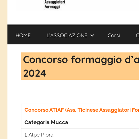
ATIAF
Associazione
Ticinese
Assaggiatori
HOME
L’ASSOCIAZIONE
Corsi
C
Formaggi
Concorso formaggio d’al
2024
Concorso ATIAF (Ass. Ticinese Assaggiatori F
Categoria Mucca
1. Alpe Piora