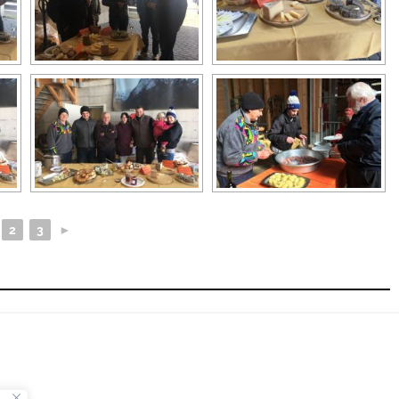
2
3
►