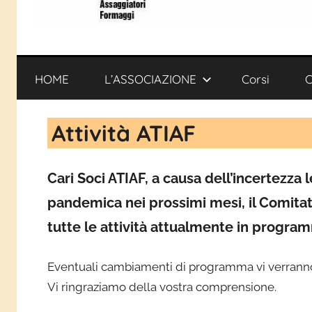
ATIAF
Associazione
Ticinese
Assaggiatori
HOME
L’ASSOCIAZIONE
Corsi
C
Formaggi
Attività ATIAF
Cari Soci ATIAF, a causa dell’incertezza 
pandemica nei prossimi mesi, il Comitat
tutte le attività attualmente in program
Eventuali cambiamenti di programma vi verrann
Vi ringraziamo della vostra comprensione.