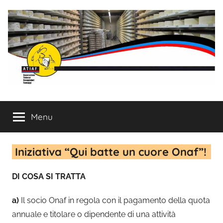
Salta
al
contenuto
ATIAF
Associazione
Ticinese
Menu
Assaggiatori
Formaggi
Iniziativa “Qui batte un cuore Onaf”!
DI COSA SI TRATTA
a)
Il socio Onaf in regola con il pagamento della quota
annuale e titolare o dipendente di una attività