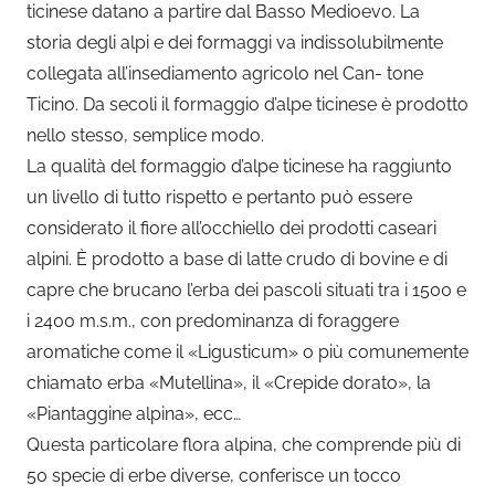
ticinese datano a partire dal Basso Medioevo. La
storia degli alpi e dei formaggi va indissolubilmente
collegata all’insediamento agricolo nel Can- tone
Ticino. Da secoli il formaggio d’alpe ticinese è prodotto
nello stesso, semplice modo.
La qualità del formaggio d’alpe ticinese ha raggiunto
un livello di tutto rispetto e pertanto può essere
considerato il fiore all’occhiello dei prodotti caseari
alpini. È prodotto a base di latte crudo di bovine e di
capre che brucano l’erba dei pascoli situati tra i 1500 e
i 2400 m.s.m., con predominanza di foraggere
aromatiche come il «Ligusticum» o più comunemente
chiamato erba «Mutellina», il «Crepide dorato», la
«Piantaggine alpina», ecc…
Questa particolare flora alpina, che comprende più di
50 specie di erbe diverse, conferisce un tocco