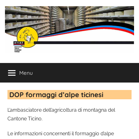
Salta
al
contenuto
ATIAF
Associazione
Ticinese
Menu
Assaggiatori
Formaggi
DOP formaggi d’alpe ticinesi
L’ambasciatore dell’agricoltura di montagna del
Cantone Ticino.
Le informazioni concernenti il formaggio d’alpe