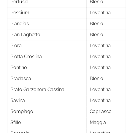
Pertusio
Blenio
Pesciüm
Leventina
Piandios
Blenio
Pian Laghetto
Blenio
Piora
Leventina
Piotta Croslina
Leventina
Pontino
Leventina
Pradasca
Blenio
Prato Garzonera Cassina
Leventina
Ravina
Leventina
Rompiago
Capriasca
Sfille
Maggia