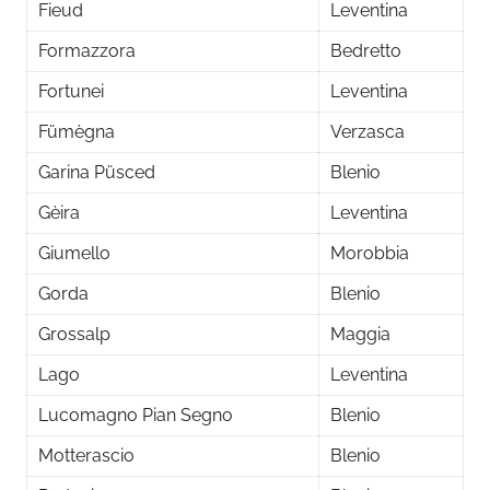
Fieud
Leventina
Formazzora
Bedretto
Fortunei
Leventina
Fümègna
Verzasca
Garina Püsced
Blenio
Gèira
Leventina
Giumello
Morobbia
Gorda
Blenio
Grossalp
Maggia
Lago
Leventina
Lucomagno Pian Segno
Blenio
Motterascio
Blenio