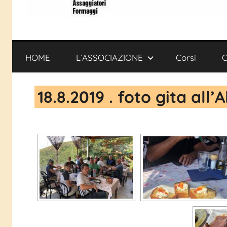
ATIAF
Associazione
Ticinese
Assaggiatori
HOME
L’ASSOCIAZIONE
Corsi
C
Formaggi
18.8.2019 . foto gita al